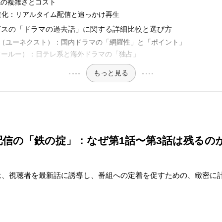
関係の複雑さとコスト
erの進化：リアルタイム配信と追っかけ再生
サービスの「ドラマの過去話」に関する詳細比較と選び方
-NEXT（ユーネクスト）：国内ドラマの「網羅性」と「ポイント」
lu（フールー）：日テレ系と海外ドラマの「独占」
もっと見る
ラマ配信の「鉄の掟」：なぜ第1話〜第3話は残るの
には、視聴者を最新話に誘導し、番組への定着を促すための、緻密に