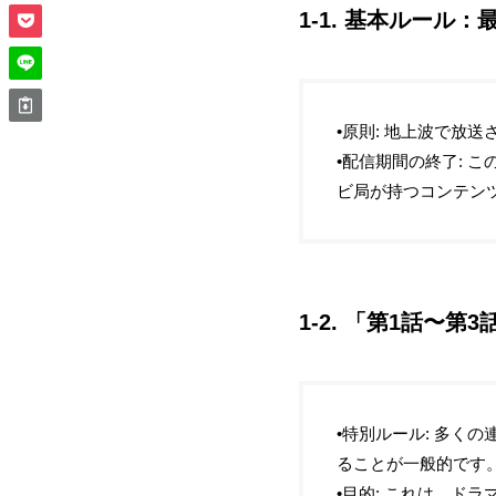
1-1. 基本ルール
•原則: 地上波で放
•配信期間の終了: 
ビ局が持つコンテン
1-2. 「第1話〜
•特別ルール: 多く
ることが一般的です
•目的: これは、ド