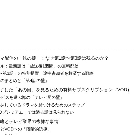
続ドラマ配信の「鉄の掟」：なぜ第1話〜第3話は残るのか？
本ルール：最新話は「放送後1週間」の無料配信
第1話〜第3話」の特別措置：途中参加者を救済する戦略
状況のまとめと「第4話の壁」
が終了した「あの回」を見るための有料サブスクリプション（VOD）
Dサービスを選ぶ際の「テレビ局の壁」
なたの探しているドラマを見つけるためのステップ
Ver IDプレミアム」では過去話は見られない
配信戦略とテレビ業界の複雑な事情
収入とVODへの「段階的誘導」