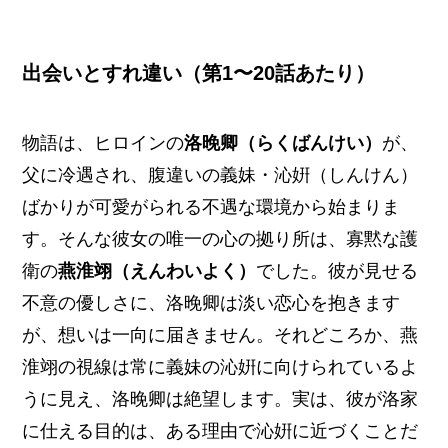
出会いとすれ違い（第1〜20話あたり）
物語は、ヒロインの
洛晚卿（らくばんけい）
が、
父に冷遇され、腹違いの義妹・沁姸（しんけん）
ばかりが可愛がられる不遇な環境から始まりま
す。そんな彼女の唯一の心の拠り所は、寡黙な護
衛の
燕淮翊（えんわいよく）
でした。彼が見せる
不意の優しさに、洛晚卿は淡い恋心を抱きます
が、想いは一向に届きません。それどころか、燕
淮翊の視線は常に義妹の沁姸に向けられているよ
うに見え、洛晚卿は絶望します。実は、彼が洛家
に仕える目的は、ある理由で沁姸に近づくことだ