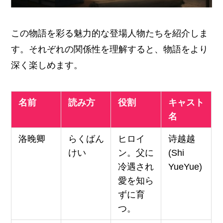
この物語を彩る魅力的な登場人物たちを紹介しま
す。それぞれの関係性を理解すると、物語をより
深く楽しめます。
名前
読み方
役割
キャスト
名
洛晚卿
らくばん
ヒロイ
诗越越
けい
ン。父に
(Shi
冷遇され
YueYue)
愛を知ら
ずに育
つ。