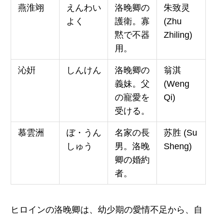
燕淮翊
えんわい
洛晚卿の
朱致灵
よく
護衛。寡
(Zhu
黙で不器
Zhiling)
用。
沁姸
しんけん
洛晚卿の
翁淇
義妹。父
(Weng
の寵愛を
Qi)
受ける。
慕雲洲
ぼ・うん
名家の長
苏胜 (Su
しゅう
男。洛晚
Sheng)
卿の婚約
者。
ヒロインの洛晚卿は、幼少期の愛情不足から、自