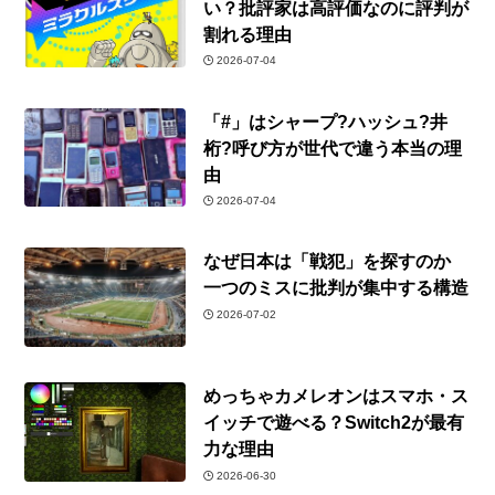
い？批評家は高評価なのに評判が
割れる理由
2026-07-04
「#」はシャープ?ハッシュ?井
桁?呼び方が世代で違う本当の理
由
2026-07-04
なぜ日本は「戦犯」を探すのか
一つのミスに批判が集中する構造
2026-07-02
めっちゃカメレオンはスマホ・ス
イッチで遊べる？Switch2が最有
力な理由
2026-06-30