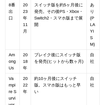
8番
20
スイッチ版を約5ヶ月後に
あ
出
23
発売。その後PS・Xbox・
り
口
年
Switch2・スマホ版まで展
(P
11
開
LA
月
YI
S
M)
Am
20
ブレイク後にスイッチ版
自
ong
18
を発売(ヒットから数ヶ月)
社
Us
年
Va
20
約10ヶ月後にスイッチ
自
mpi
22
版。スマホ版はもっと早
社
re S
年
い
urvi
vor