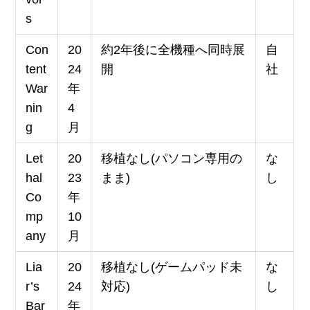
s
Con
20
約2年後に全機種へ同時展
自
tent
24
開
社
War
年
nin
4
g
月
Let
20
移植なし(パソコン専用の
な
hal
23
まま)
し
Co
年
mp
10
any
月
Lia
20
移植なし(ゲームパッド未
な
r’s
24
対応)
し
Bar
年