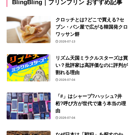
BlingBling｜ブリンブリン おすすめ記事
クロッチとは?どこで買える?セ
ブン・パン屋で広がる韓国発クロ
ワッサン餅
2026-07-13
リズム天国ミラクルスターズは買
い？批評家は高評価なのに評判が
割れる理由
2026-07-04
「#」はシャープ?ハッシュ?井
桁?呼び方が世代で違う本当の理
由
2026-07-04
なぜ日本は「戦犯」を探すのか