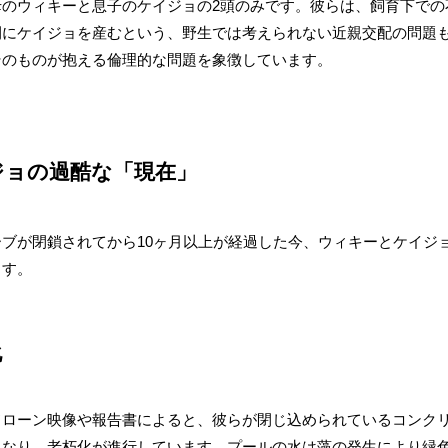
母のウィキーと息子のケイジョの2頭のみです。彼らは、飼育下での
間にケイジョを産むという、野生では考えられない近親交配の問題
そのものが抱える倫理的な問題を象徴しています。
イジョの過酷な「現在」
ブが閉鎖されてから10ヶ月以上が経過した今、ウィキーとケイジ
ます。
化
ドローン映像や報告書によると、彼らが閉じ込められているコンク
となり、老朽化が進行しています。プールの水は藻の発生により緑