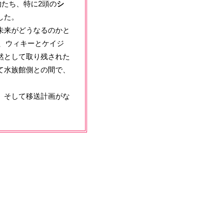
物たち、特に2頭の
シ
した。
未来がどうなるのかと
在、ウィキーとケイジ
然として取り残された
て水族館側との間で、
、そして移送計画がな