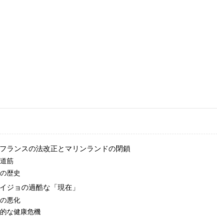
景：フランスの法改正とマリンランドの閉鎖
の道筋
族の歴史
とケイジョの過酷な「現在」
質の悪化
体的な健康危機