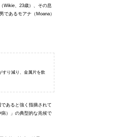
ikie、23歳）、その息
男であるモアナ（Moana）
歯がすり減り、金属片を飲
因であると強く指摘されて
神病）」の典型的な兆候で