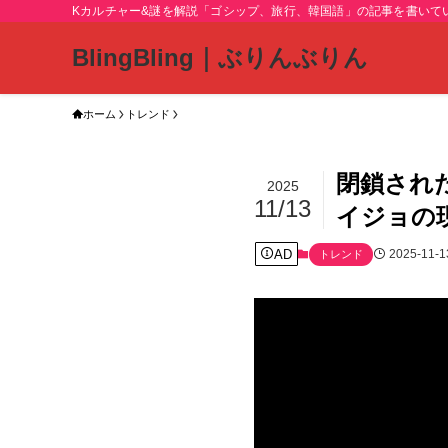
Kカルチャー&謎を解説「ゴシップ、旅行、韓国語」の記事を書いて
BlingBling｜ぶりんぶりん
ホーム
トレンド
閉鎖され
2025
11/13
イジョの
AD
2025-11-1
トレンド