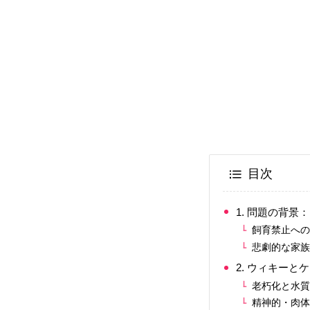
目次
1. 問題の背
飼育禁止へ
悲劇的な家
2. ウィキー
老朽化と水
精神的・肉