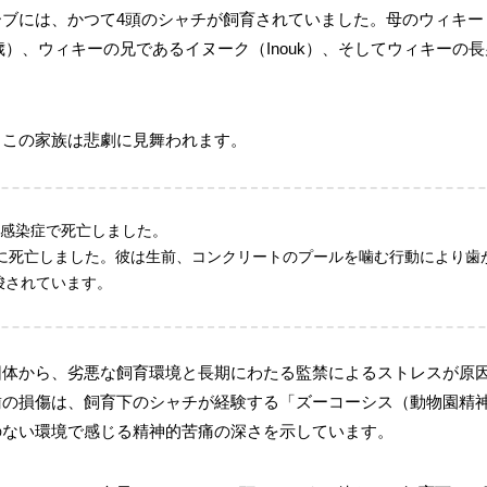
ブには、かつて4頭のシャチが飼育されていました。母のウィキー（W
11歳）、ウィキーの兄であるイヌーク（Inouk）、そしてウィキーの長
、この家族は悲劇に見舞われます。
細菌感染症で死亡しました。
3月に死亡しました。彼は生前、コンクリートのプールを噛む行動により
唆されています。
団体から、劣悪な飼育環境と長期にわたる監禁によるストレスが原
歯の損傷は、飼育下のシャチが経験する「ズーコーシス（動物園精
のない環境で感じる精神的苦痛の深さを示しています。