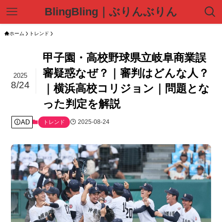
BlingBling｜ぶりんぶりん
ホーム
トレンド
甲子園・高校野球県立岐阜商業誤
審疑惑なぜ？｜審判はどんな人？
2025
8/24
｜横浜高校コリジョン｜問題とな
った判定を解説
AD
2025-08-24
トレンド