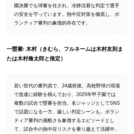
園決勝でも球審を任され、冷静沈着な判定で選手
の安全を守っています。熱中症対策を徹底し、ボ
ランティア審判の象徴的存在です。
一塁審: 木村（きむら、フルネームは木村友則ま
たは木村脩太郎と推定）
若い世代の審判員で、24歳前後。高校野球の現場
で急速に経験を積んでおり、2025年甲子園では
複数の試合で塁審を担当。名ジャッジとしてSNS
で話題になる一方、厳しい判定シーンも。ボラン
ティア審判の過酷さを象徴するエピソードとし
て、試合中の熱中症リスクを乗り越えて活躍中。