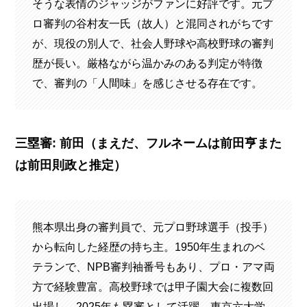
そうな表情のジャッジがファンに好評です。元プ
ロ審判の谷村友一氏（故人）と混同されがちです
が、現役の別人で、社会人野球や高校野球の審判
歴が長い。厳格ながら温かみのある判定が特徴
で、審判の「人間味」を感じさせる存在です。
三塁審: 前田（まえだ、フルネームは前田亨また
は前田則政と推定）
熊本県出身の審判員で、元プロ野球選手（投手）
から転向した経歴の持ち主。1950年生まれのベ
テランで、NPB審判袖番号もあり、プロ・アマ両
方で経験豊富。高校野球では甲子園大会に複数回
出場し、2025年も塁審として活躍。東京六大学