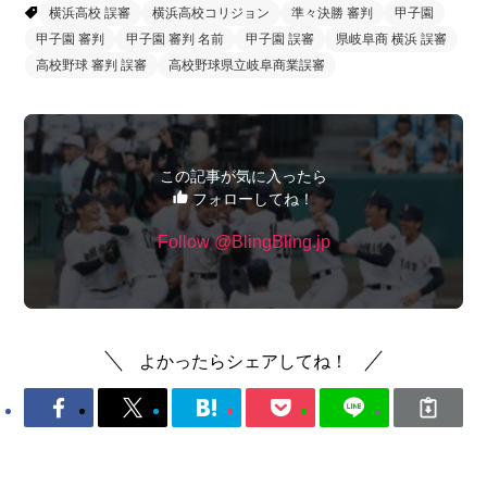
横浜高校 誤審
横浜高校コリジョン
準々決勝 審判
甲子園
甲子園 審判
甲子園 審判 名前
甲子園 誤審
県岐阜商 横浜 誤審
高校野球 審判 誤審
高校野球県立岐阜商業誤審
この記事が気に入ったら
フォローしてね！
Follow @BlingBling.jp
よかったらシェアしてね！