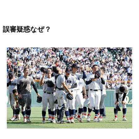
誤審疑惑なぜ？