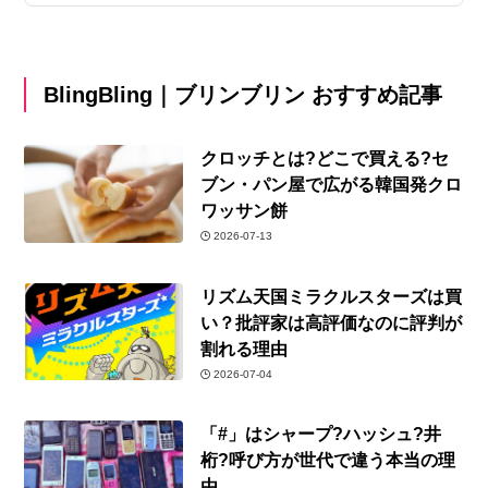
BlingBling｜ブリンブリン おすすめ記事
クロッチとは?どこで買える?セ
ブン・パン屋で広がる韓国発クロ
ワッサン餅
2026-07-13
リズム天国ミラクルスターズは買
い？批評家は高評価なのに評判が
割れる理由
2026-07-04
「#」はシャープ?ハッシュ?井
桁?呼び方が世代で違う本当の理
由