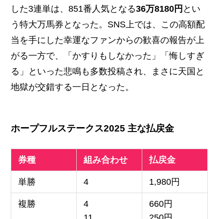
した3連単は、851番人気となる
36万8180円
とい
う特大万馬券となった。SNS上では、この高額配
当を手にした幸運なファンからの歓喜の報告が上
がる一方で、「かすりもしなかった」「悔しすぎ
る」といった悲鳴も多数投稿され、まさに天国と
地獄が交錯する一日となった。
ホープフルステークス2025 主な払戻金
券種
組み合わせ
払戻金
単勝
4
1,980円
複勝
4
660円
11
250円