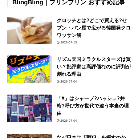
BlingBling｜ブリンブリン おすすめ記事
クロッチとは?どこで買える?セ
ブン・パン屋で広がる韓国発クロ
ワッサン餅
2026-07-13
リズム天国ミラクルスターズは買
い？批評家は高評価なのに評判が
割れる理由
2026-07-04
「#」はシャープ?ハッシュ?井
桁?呼び方が世代で違う本当の理
由
2026-07-04
なぜ日本は「戦犯」を探すのか