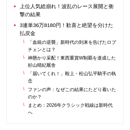
上位人気総崩れ！波乱のレース展開と衝
撃の結果
3連単36万8180円！歓喜と絶望を分けた
払戻金
「血統の逆襲」新時代の到来を告げたロブ
チェンとは？
神懸かり采配！東西重賞W制覇を達成した
杉山晴紀厩舎
「届いてくれ！」鞍上・松山弘平騎手の執
念
ファンの声：なぜこの結果にたどり着いた
のか？
まとめ：2026年クラシック戦線は新時代
へ