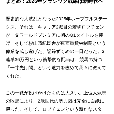
まとめ：2026年クラシック戦線は新時代へ
歴史的な大波乱となった2025年ホープフルステー
クス。それは、キャリア2戦目の若駒ロブチェン
が、父ワールドプレミアに初のG1タイトルを捧
げ、そして杉山晴紀厩舎が東西重賞W制覇という
偉業を成し遂げた、記録ずくめの一日だった。3
連単36万円という衝撃的な配当は、競馬の持つ
「一寸先は闇」という魅力を改めて我々に教えて
くれた。
この一戦が投げかけたものは大きい。上位人気馬
の敗退により、2歳世代の勢力図は完全に白紙に
戻った。そして、ロブチェンという新たなスター