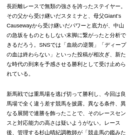
長距離レースで無類の強さを誇ったステイヤー。
その父から受け継いだスタミナと、母父Giant’s
Causewayから受け継いだパワーと底力が、中山
の急坂をものともしない末脚に繋がったと分析で
きるだろう。SNSでは「血統の逆襲」「ディープ
の血は終わらない」といった投稿が相次ぎ、新た
な時代の到来を予感させる勝利として受け止めら
れている。
新馬戦では重馬場を逃げ切って勝利し、今回は良
馬場で全く違う差す競馬を披露。異なる条件、異
なる展開で連勝を飾ったことで、そのレースセン
スと対応能力の高さは疑いようがない。レース
後、管理する杉山晴紀調教師が「競走馬の鑑みた