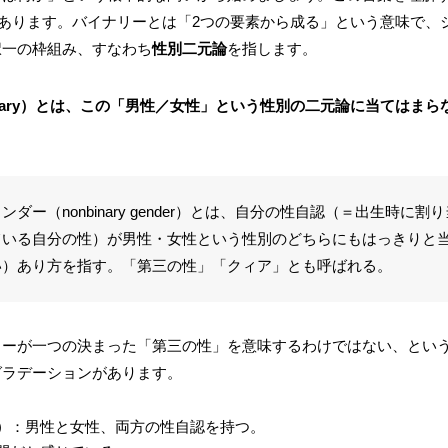
単語にあります。バイナリーとは「2つの要素から成る」という意味で
択一の枠組み、すなわち
性別二元論
を指します。
binary）とは、この「男性／女性」という性別の二元論に当てはま
ダー（nonbinary gender）とは、自分の性自認（＝出生時に
ている自分の性）が男性・女性という性別のどちらにもはっきりと
い）あり方を指す。「第三の性」「クィア」とも呼ばれる。
リーが一つの決まった「第三の性」を意味するわけではない、とい
グラデーションがあります。
）
：男性と女性、両方の性自認を持つ。