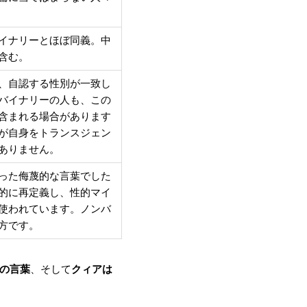
イナリーとほぼ同義。中
含む。
、自認する性別が一致し
バイナリーの人も、この
含まれる場合があります
が自身をトランスジェン
ありません。
った侮蔑的な言葉でした
的に再定義し、性的マイ
使われています。ノンバ
方です。
の言葉
、そして
クィアは