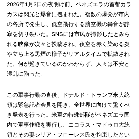
2026年1月3日の夜明け前、ベネズエラの首都カラ
カスは閃光と爆音に包まれた。複数の爆発が市内
の各所で発生し、低空飛行する航空機の轟音が静
寂を切り裂いた。SNSには市民が撮影したとみら
れる映像が次々と投稿され、夜空を赤く染める炎
や立ち上る黒煙の様子がリアルタイムで拡散され
た。何が起きているのかわからず、人々は不安と
混乱に陥った。
この軍事行動の直後、ドナルド・トランプ米大統
領は緊急記者会見を開き、全世界に向けて驚くべ
き発表を行った。米軍の特殊部隊がベネズエラ国
内で軍事作戦を実行し、ニコラス・マドゥロ大統
領とその妻シリア・フローレス氏を拘束したとい