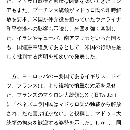
た。マドゥロ政権と緊密な関係を築いてきたロシ
アもまた、プーチン大統領がマドゥロ氏の即時解
放を要求。米国が仲介役を担っていたウクライナ
和平交渉への影響も示唆し、米国を強く牽制し
た。イランやキューバ、南アフリカといった国々
も、国連憲章違反であるとして、米国の行動を厳
しく批判する声明を相次いで発表した。
一方、ヨーロッパの主要国であるイギリス、ドイ
ツ、フランスは、より複雑で慎重な対応を見せ
た。フランスのマクロン大統領はX（旧Twitter）
に「ベネズエラ国民はマドゥロ氏の独裁から解放
され、ただ喜ぶほかない」と投稿し、マドゥロ大
統領の拘束を歓迎する姿勢を示した。しかし、同