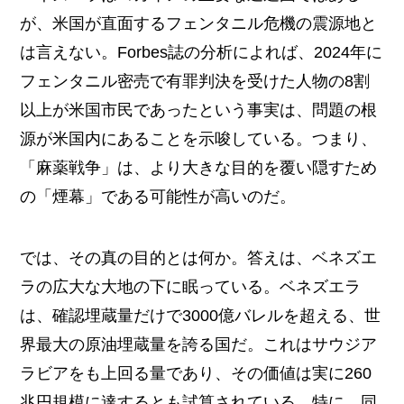
が、米国が直面するフェンタニル危機の震源地と
は言えない。Forbes誌の分析によれば、2024年に
フェンタニル密売で有罪判決を受けた人物の8割
以上が米国市民であったという事実は、問題の根
源が米国内にあることを示唆している。つまり、
「麻薬戦争」は、より大きな目的を覆い隠すため
の「煙幕」である可能性が高いのだ。
では、その真の目的とは何か。答えは、ベネズエ
ラの広大な大地の下に眠っている。ベネズエラ
は、確認埋蔵量だけで3000億バレルを超える、世
界最大の原油埋蔵量を誇る国だ。これはサウジア
ラビアをも上回る量であり、その価値は実に260
兆円規模に達するとも試算されている。特に、同