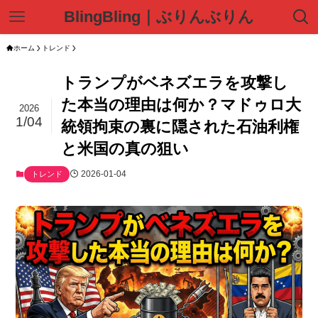
BlingBling｜ぶりんぶりん
ホーム
トレンド
トランプがベネズエラを攻撃し
た本当の理由は何か？マドゥロ大
2026
1/04
統領拘束の裏に隠された石油利権
と米国の真の狙い
2026-01-04
トレンド