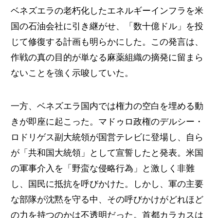
ベネズエラの老朽化したエネルギーインフラを米
国の石油会社に引き継がせ、「数十億ドル」を投
じて修復する計画も明らかにした。この発言は、
作戦の真の目的が単なる麻薬組織の摘発に留まら
ないことを強く示唆していた。
一方、ベネズエラ国内では権力の空白を埋める動
きが即座に起こった。マドゥロ政権のデルシー・
ロドリゲス副大統領が国営テレビに登場し、自ら
が「共和国大統領」として宣誓したと発表。米国
の軍事介入を「野蛮な侵略行為」と激しく非難
し、国民に抵抗を呼びかけた。しかし、軍の主要
な部隊が沈黙を守る中、その呼びかけがどれほど
の力を持つのかは不透明だった。首都カラカスは