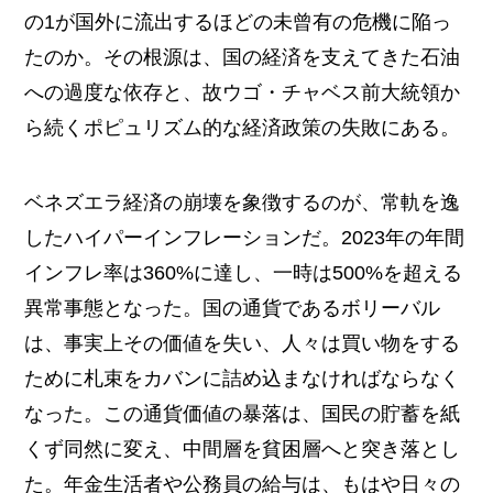
の1が国外に流出するほどの未曾有の危機に陥っ
たのか。その根源は、国の経済を支えてきた石油
への過度な依存と、故ウゴ・チャベス前大統領か
ら続くポピュリズム的な経済政策の失敗にある。
ベネズエラ経済の崩壊を象徴するのが、常軌を逸
したハイパーインフレーションだ。2023年の年間
インフレ率は360%に達し、一時は500%を超える
異常事態となった。国の通貨であるボリーバル
は、事実上その価値を失い、人々は買い物をする
ために札束をカバンに詰め込まなければならなく
なった。この通貨価値の暴落は、国民の貯蓄を紙
くず同然に変え、中間層を貧困層へと突き落とし
た。年金生活者や公務員の給与は、もはや日々の