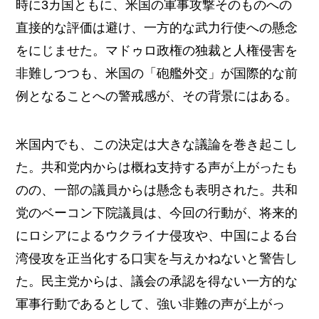
時に3カ国ともに、米国の軍事攻撃そのものへの
直接的な評価は避け、一方的な武力行使への懸念
をにじませた。マドゥロ政権の独裁と人権侵害を
非難しつつも、米国の「砲艦外交」が国際的な前
例となることへの警戒感が、その背景にはある。
米国内でも、この決定は大きな議論を巻き起こし
た。共和党内からは概ね支持する声が上がったも
のの、一部の議員からは懸念も表明された。共和
党のベーコン下院議員は、今回の行動が、将来的
にロシアによるウクライナ侵攻や、中国による台
湾侵攻を正当化する口実を与えかねないと警告し
た。民主党からは、議会の承認を得ない一方的な
軍事行動であるとして、強い非難の声が上がっ