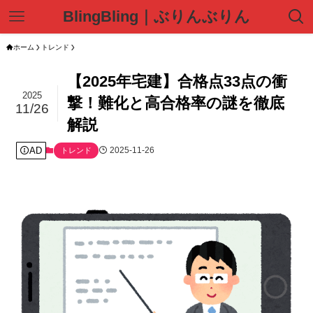
BlingBling｜ぶりんぶりん
ホーム
トレンド
【2025年宅建】合格点33点の衝
2025
撃！難化と高合格率の謎を徹底
11/26
解説
AD
2025-11-26
トレンド