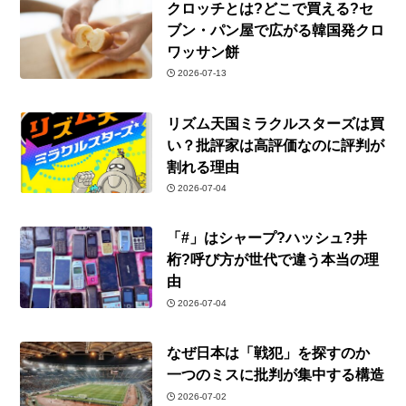
クロッチとは?どこで買える?セ
ブン・パン屋で広がる韓国発クロ
ワッサン餅
2026-07-13
リズム天国ミラクルスターズは買
い？批評家は高評価なのに評判が
割れる理由
2026-07-04
「#」はシャープ?ハッシュ?井
桁?呼び方が世代で違う本当の理
由
2026-07-04
なぜ日本は「戦犯」を探すのか
一つのミスに批判が集中する構造
2026-07-02