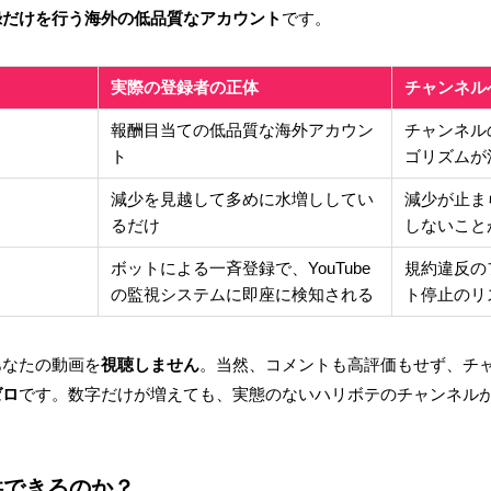
録だけを行う海外の低品質なアカウント
です。
実際の登録者の正体
チャンネル
報酬目当ての低品質な海外アカウン
チャンネル
ト
ゴリズムが
減少を見越して多めに水増ししてい
減少が止ま
るだけ
しないこと
ボットによる一斉登録で、YouTube
規約違反の
の監視システムに即座に検知される
ト停止のリ
あなたの動画を
視聴しません
。当然、コメントも高評価もせず、チ
ゼロ
です。数字だけが増えても、実態のないハリボテのチャンネル
提供できるのか？