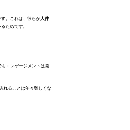
です。これは、彼らが
人件
いるためです。
。
でもエンゲージメントは発
知を逃れることは年々難しくな