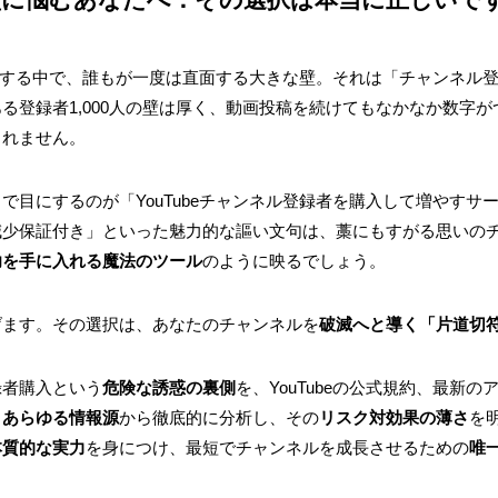
を運営する中で、誰もが一度は直面する大きな壁。それは「チャンネル
る登録者1,000人の壁は厚く、動画投稿を続けてもなかなか数字
しれません。
で目にするのが「YouTubeチャンネル登録者を購入して増やすサ
減少保証付き」といった魅力的な謳い文句は、藁にもすがる思いの
功を手に入れる魔法のツール
のように映るでしょう。
げます。その選択は、あなたのチャンネルを
破滅へと導く「片道切
録者購入という
危険な誘惑の裏側
を、YouTubeの公式規約、最新の
う
あらゆる情報源
から徹底的に分析し、その
リスク対効果の薄さ
を
本質的な実力
を身につけ、最短でチャンネルを成長させるための
唯