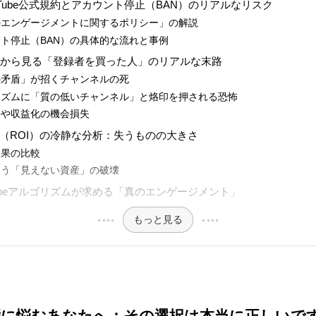
ouTube公式規約とアカウント停止（BAN）のリアルなリスク
虚偽のエンゲージメントに関するポリシー」の解説
カウント停止（BAN）の具体的な流れと事例
口コミから見る「登録者を買った人」のリアルな末路
数字の矛盾」が招くチャンネルの死
ルゴリズムに「質の低いチャンネル」と烙印を押される恐怖
案件や収益化の機会損失
果（ROI）の冷静な分析：失うものの大きさ
対効果の比較
頼という「見えない資産」の破壊
uTubeアルゴリズムが求める「真のエンゲージメント」
もっと見る
壁に悩むあなたへ：その選択は本当に正しいで