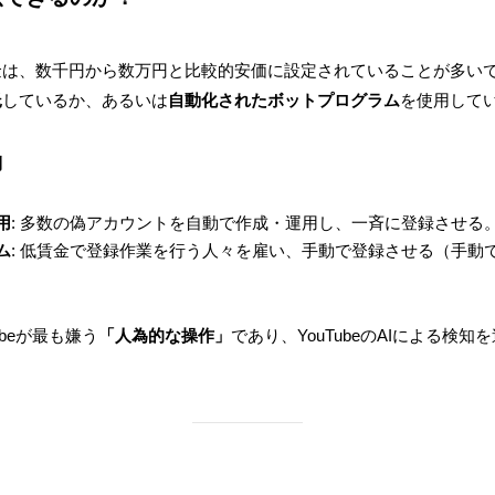
金は、数千円から数万円と比較的安価に設定されていることが多い
託
しているか、あるいは
自動化されたボットプログラム
を使用して
側
用
: 多数の偽アカウントを自動で作成・運用し、一斉に登録させる
ム
: 低賃金で登録作業を行う人々を雇い、手動で登録させる（手動
beが最も嫌う
「人為的な操作」
であり、YouTubeのAIによる検