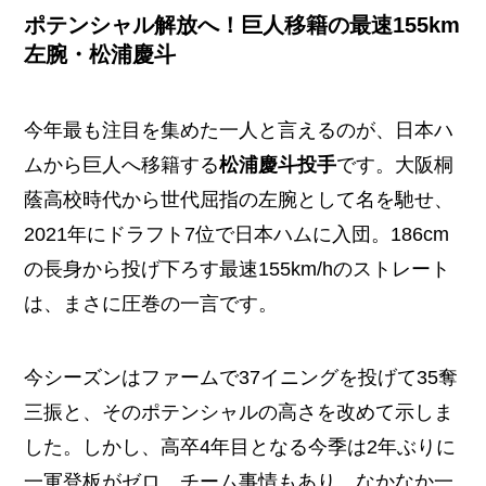
ポテンシャル解放へ！巨人移籍の最速155km
左腕・松浦慶斗
今年最も注目を集めた一人と言えるのが、日本ハ
ムから巨人へ移籍する
松浦慶斗投手
です。大阪桐
蔭高校時代から世代屈指の左腕として名を馳せ、
2021年にドラフト7位で日本ハムに入団。186cm
の長身から投げ下ろす最速155km/hのストレート
は、まさに圧巻の一言です。
今シーズンはファームで37イニングを投げて35奪
三振と、そのポテンシャルの高さを改めて示しま
した。しかし、高卒4年目となる今季は2年ぶりに
一軍登板がゼロ。チーム事情もあり、なかなか一