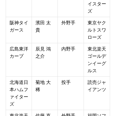
イスター
ズ
阪神タイ
濱田 太
外野手
東京ヤク
ガース
貴
ルトスワ
ローズ
広島東洋
辰見 鴻
内野手
東北楽天
カープ
之介
ゴールデ
ンイーグ
ルス
北海道日
菊地 大
投手
読売ジャ
本ハムフ
稀
イアンツ
ァイター
ズ
東北楽天
佐藤 直
外野手
福岡ソフ