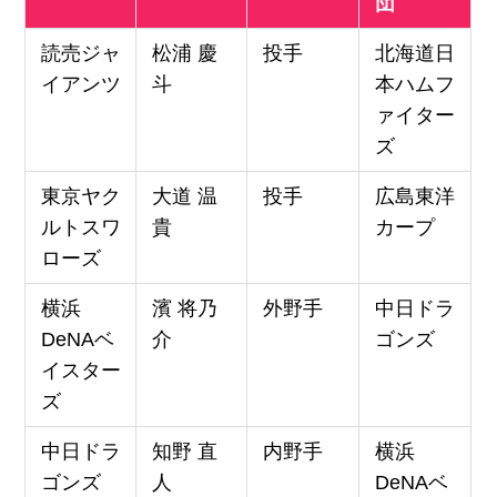
団
読売ジャ
松浦 慶
投手
北海道日
イアンツ
斗
本ハムフ
ァイター
ズ
東京ヤク
大道 温
投手
広島東洋
ルトスワ
貴
カープ
ローズ
横浜
濱 将乃
外野手
中日ドラ
DeNAベ
介
ゴンズ
イスター
ズ
中日ドラ
知野 直
内野手
横浜
ゴンズ
人
DeNAベ