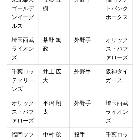
ゴールデ
樹
トバンク
ンイーグ
ホークス
ルス
埼玉西武
茶野 篤
外野手
オリック
ライオン
政
ス・バフ
ズ
ァローズ
千葉ロッ
井上 広
外野手
阪神タイ
テマリー
大
ガース
ンズ
オリック
平沼 翔
外野手
埼玉西武
ス・バフ
太
ライオン
ァローズ
ズ
福岡ソフ
中村 稔
投手
千葉ロッ