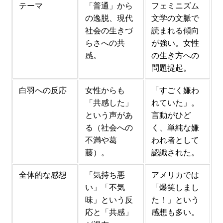
テーマ
「普通」から
フェミニズム
の逸脱、現代
文学の文脈で
社会の生きづ
読まれる傾向
らさへの共
が強い。女性
感。
の生き方への
問題提起。
白羽への反応
女性からも
「すごく嫌わ
「共感した」
れていた」。
という声があ
言動がひど
る（社会への
く、単純な嫌
不満や葛
われ者として
藤）。
認識された。
全体的な感想
「気持ち悪
アメリカでは
い」「不気
「爆笑しまし
味」という反
た！」という
応と「共感」
感想も多い。