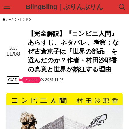
BlingBling｜ぶりんぶりん
ホーム
トレンド
【完全解説】『コンビニ人間』
あらすじ、ネタバレ、考察：な
2025
ぜ古倉恵子は「世界の部品」を
11/08
選んだのか？作者・村田沙耶香
の真意と世界が熱狂する理由
AD
2025-11-08
トレンド