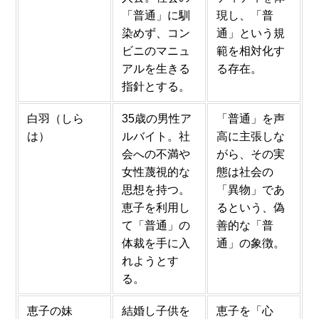
「普通」に馴
現し、「普
染めず、コン
通」という規
ビニのマニュ
範を相対化す
アルを生きる
る存在。
指針とする。
白羽（しら
35歳の男性ア
「普通」を声
は）
ルバイト。社
高に主張しな
会への不満や
がら、その実
女性蔑視的な
態は社会の
思想を持つ。
「異物」であ
恵子を利用し
るという、偽
て「普通」の
善的な「普
体裁を手に入
通」の象徴。
れようとす
る。
恵子の妹
結婚し子供を
恵子を「心