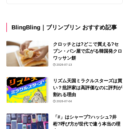
BlingBling｜ブリンブリン おすすめ記事
クロッチとは?どこで買える?セ
ブン・パン屋で広がる韓国発クロ
ワッサン餅
2026-07-13
リズム天国ミラクルスターズは買
い？批評家は高評価なのに評判が
割れる理由
2026-07-04
「#」はシャープ?ハッシュ?井
桁?呼び方が世代で違う本当の理