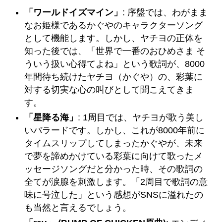
「ワールドイズマイン」
: 序盤では、わがまま
なお姫様であるかぐやのキャラクターソング
として機能します。しかし、ヤチヨの正体を
知った後では、「世界で一番のおひめさま そ
ういう扱い心得てよね」という歌詞が、8000
年間待ち続けたヤチヨ（かぐや）の、彩葉に
対する切実な心の叫びとして聞こえてきま
す。
「星降る海」
: 1周目では、ヤチヨが歌う美し
いバラードです。しかし、これが8000年前に
タイムスリップしてしまったかぐやが、未来
で夢を諦めかけている彩葉に向けて歌ったメ
ッセージソングだと分かった時、その歌詞の
全てが涙腺を刺激します。「2周目で歌詞の意
味に号泣した」という感想がSNSに溢れたの
も当然と言えるでしょう。