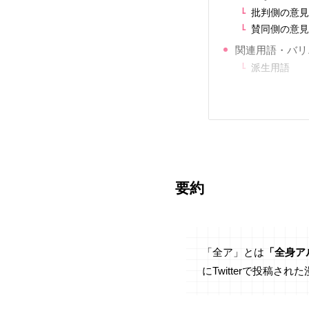
批判側の意
賛同側の意
関連用語・バリ
派生用語
要約
「全ア」とは
「全身ア
にTwitterで投稿