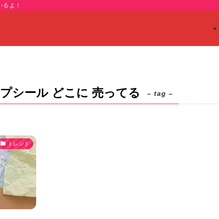
いるよ！
プシール どこに 売ってる
– tag –
トレンド