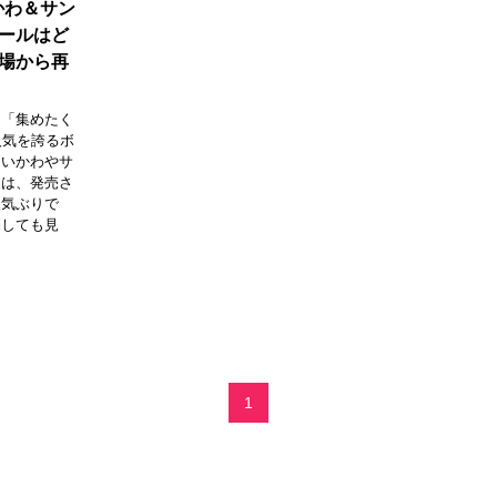
かわ＆サン
ールはど
場から再
」「集めたく
人気を誇るボ
ちいかわやサ
ンは、発売さ
人気ぶりで
探しても見
1