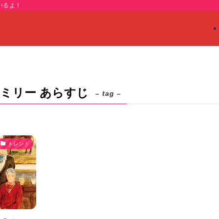
いるよ！
ミリー あらすじ
– tag –
トレンド