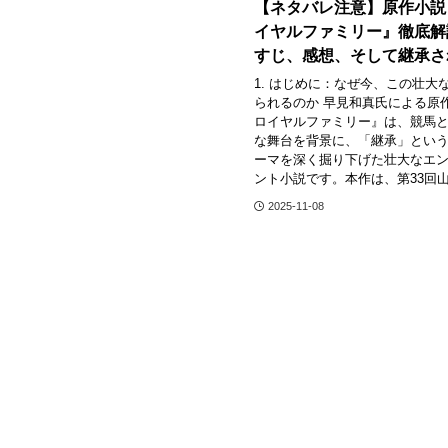
【ネタバレ注意】原作小説
イヤルファミリー』徹底解
すじ、感想、そして継承さ
1. はじめに：なぜ今、この壮大
られるのか 早見和真氏による原
ロイヤルファミリー』は、競馬
な舞台を背景に、「継承」とい
ーマを深く掘り下げた壮大なエ
ント小説です。本作は、第33回山本
2025-11-08