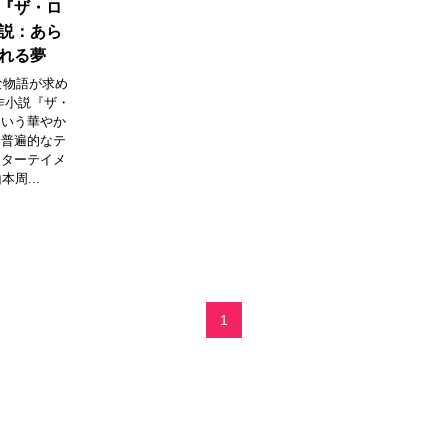
『ザ・ロ
説：あら
れる夢
な物語が求め
作小説『ザ・
という華やか
う普遍的なテ
ンターテイメ
周...
1