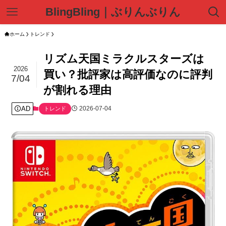
BlingBling｜ぶりんぶりん
ホーム
トレンド
リズム天国ミラクルスターズは
2026
買い？批評家は高評価なのに評判
7/04
が割れる理由
AD
2026-07-04
トレンド