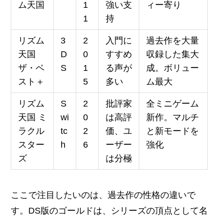
ム天国
1
強い支
ィー寄り
1
持
リズム
3
2
入門に
過去作を大量
天国
D
0
すすめ
収録した集大
ザ・ベ
S
1
る声が
成。ボリュー
スト＋
5
多い
ム最大
リズム
S
2
批評家
全ミニゲーム
天国 ミ
wi
0
は高評
新作。マルチ
ラクル
tc
2
価、ユ
と新モードを
スター
h
6
ーザー
強化
ズ
は分極
ここで注目したいのは、過去作の性格の違いで
す。DS版のゴールドは、シリーズの頂点として名