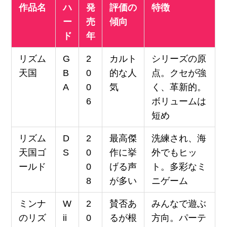
作品名
ハ
発
評価の
特徴
ー
売
傾向
ド
年
リズム
G
2
カルト
シリーズの原
天国
B
0
的な人
点。クセが強
A
0
気
く、革新的。
6
ボリュームは
短め
リズム
D
2
最高傑
洗練され、海
天国ゴ
S
0
作に挙
外でもヒッ
ールド
0
げる声
ト。多彩なミ
8
が多い
ニゲーム
ミンナ
W
2
賛否あ
みんなで遊ぶ
のリズ
ii
0
るが根
方向。パーテ